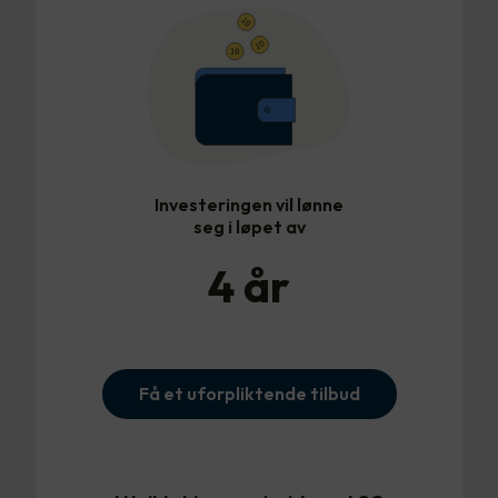
Investeringen vil lønne
seg i løpet av
4
år
Få et uforpliktende tilbud