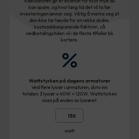
Kalkulatoren gir et estimat for hvor mye du
kan spare, og hvor lang tid det vil ta før
investeringen lønner seg. Viktig å merke seg at
den ikke tar høyde for en rekke andre,
kostnadsbesparende faktorer, så
nedbetalingstiden vil i de fleste tilfeller bli
kortere.
Wattstyrken på dagens armaturer
Ved flere lysrør i armaturen, skriv inn
totalen: 3 lysrør x 40W = 120W. Wattstyrken
vises på enden av lysrøret.
watt